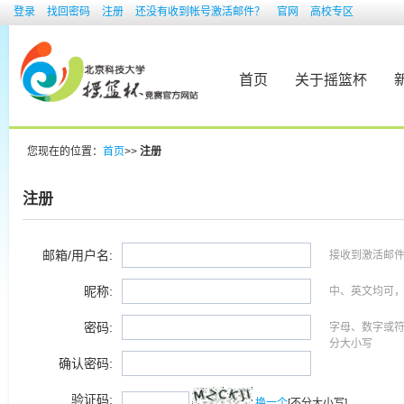
登录
找回密码
注册
还没有收到帐号激活邮件？
官网
高校专区
首页
关于摇篮杯
您现在的位置：
首页
>>
注册
注册
邮箱/用户名:
接收到激活邮
昵称:
中、英文均可，
密码:
字母、数字或符
分大小写
确认密码:
验证码:
换一个
[不分大小写]